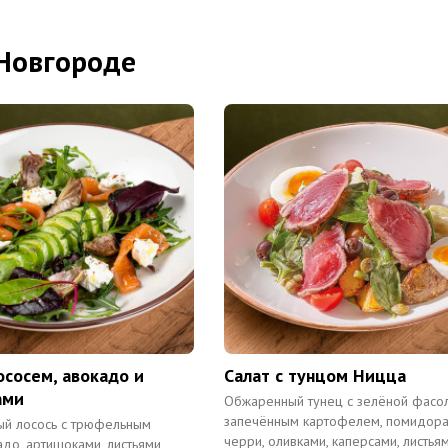
 Новгороде
ососем, авокадо и
Салат с тунцом Ницца
ами
Обжаренный тунец с зелёной фасол
запечённым картофелем, помидор
ый лосось с трюфельным
черри, оливками, каперсами, листья
адо, артишоками, листьями