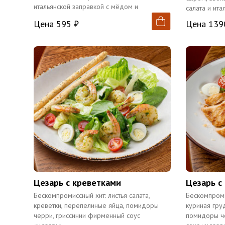
итальянской заправкой с мёдом и
салата и ита
базиликом.
Цена 595 ₽
Цена 139
Цезарь с креветками
Цезарь с
Бескомпромиссный хит: листья салата,
Бескомпромис
креветки, перепелиные яйца, помидоры
куриная гру
черри, гриссинии фирменный соус
помидоры ч