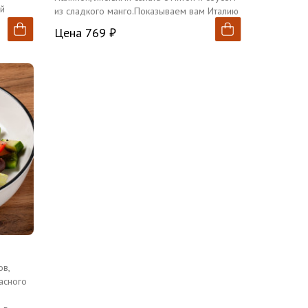
ой
из сладкого манго.Показываем вам Италию
в новых красках
Цена 769 ₽
ов,
асного