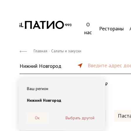
О
Рестораны
нас
Главная
·
Салаты и закуски
Введите адрес до
Нижний Новгород
от 45 мин
от 900 ₽
119 ₽
Ваш регион
Нижний Новгород
Наборы на компанию
Пицца
Паст
Ок
Выбрать другой