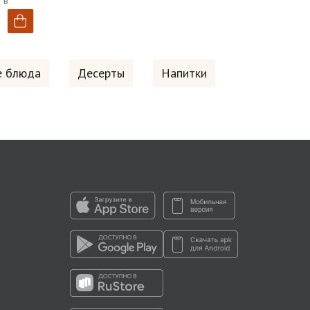
 в
ремом-
е блюда
Десерты
Напитки