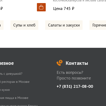
».
косточкой,каперсов и листьев салата
сопровождении пикантной феты,
 ₽
Цена 745 ₽
заправляем оливковым маслом и к
бальзамик.
а
Супы и хлеб
Салаты и закуски
Горячи
лезное
Контакты
Есть вопросы?
ть с девушкой?
Просто позвоните
й ресторан в Москве
+7 (831) 217-08-00
я кухня
ная пицца в Москве
стные итальянские блюда