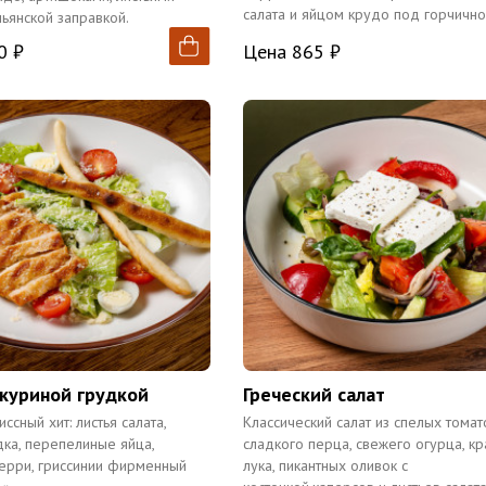
салата и яйцом крудо под горчичн
льянской заправкой.
заправкой.
0 ₽
Цена 865 ₽
 куриной грудкой
Греческий салат
сный хит: листья салата,
Классический салат из спелых томат
дка, перепелиные яйца,
сладкого перца, свежего огурца, кр
ерри, гриссинии фирменный
лука, пикантных оливок с