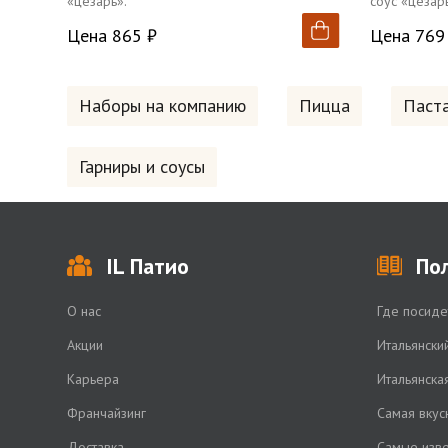
«цезарь».
соус «цезарь
Цена 865 ₽
Цена 769
Наборы на компанию
Пицца
Паст
Гарниры и соусы
IL Патио
По
О нас
Где посиде
Акции
Итальянски
Карьера
Итальянска
Франчайзинг
Самая вкус
Доставка
Самые изве