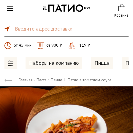
Корзина
Введите адрес доставки
от 45 мин
от 900 ₽
119 ₽
Наборы на компанию
Пицца
Па
·
Главная
·
Паста
Пенне IL Патио в томатном соусе