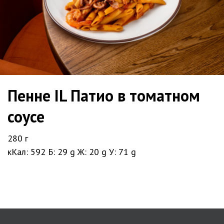
Пенне IL Патио в томатном
соусе
280 г
кКал: 592
Б: 29 g
Ж: 20 g
У: 71 g