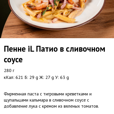
Пенне iL Патио в сливочном
соусе
280 г
кКал: 621
Б: 29 g
Ж: 27 g
У: 63 g
Фирменная паста с тигровыми креветками и
щупальцами кальмара в сливочном соусе с
добавление лука с кремом из вяленых томатов.